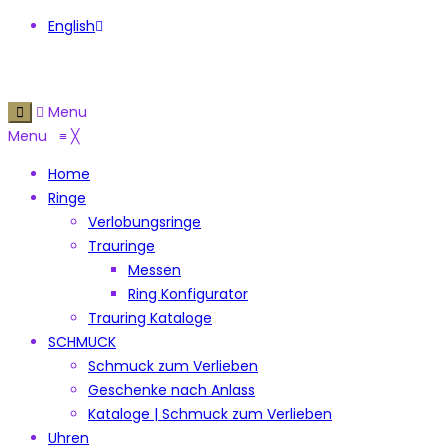
English
Menu
Menu
≡
╳
Home
Ringe
Verlobungsringe
Trauringe
Messen
Ring Konfigurator
Trauring Kataloge
SCHMUCK
Schmuck zum Verlieben
Geschenke nach Anlass
Kataloge | Schmuck zum Verlieben
Uhren