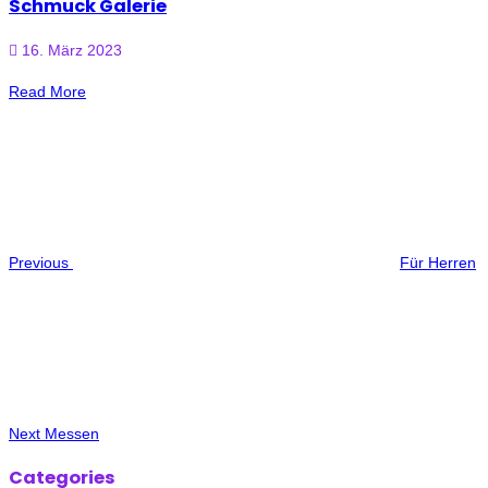
Schmuck Galerie
16. März 2023
Read More
Beitragsnavigation
Previous
Post
Previous
Für Herren
Next
Post
Next
Messen
Categories