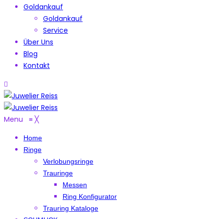
Goldankauf
Goldankauf
Service
Über Uns
Blog
Kontakt
Menu
≡
╳
Home
Ringe
Verlobungsringe
Trauringe
Messen
Ring Konfigurator
Trauring Kataloge