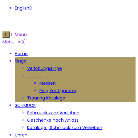
English
Menu
Menu
≡
╳
Home
Ringe
Verlobungsringe
Trauringe
Messen
Ring Konfigurator
Trauring Kataloge
SCHMUCK
Schmuck zum Verlieben
Geschenke nach Anlass
Kataloge | Schmuck zum Verlieben
Uhren