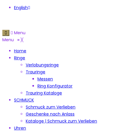
English
Menu
Menu
≡
╳
Home
Ringe
Verlobungsringe
Trauringe
Messen
Ring Konfigurator
Trauring Kataloge
SCHMUCK
Schmuck zum Verlieben
Geschenke nach Anlass
Kataloge | Schmuck zum Verlieben
Uhren