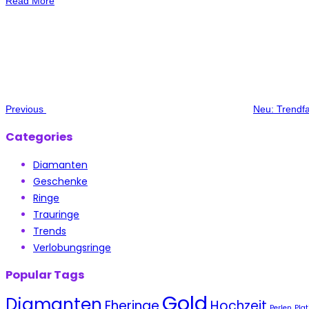
Read More
Beitragsnavigation
Previous
Post
Previous
Neu: Trendfa
Categories
Diamanten
Geschenke
Ringe
Trauringe
Trends
Verlobungsringe
Popular Tags
Gold
Diamanten
Eheringe
Hochzeit
Perlen
Plat