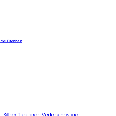
rbe Elfenbein
Silber
Trauringe
Verlobungsringe
in