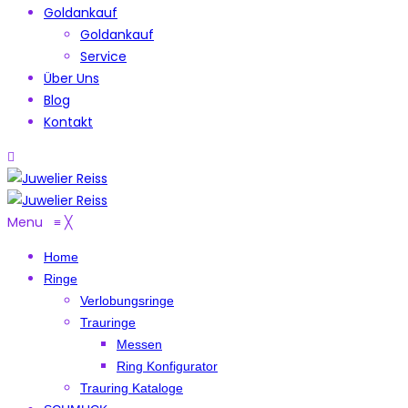
Goldankauf
Goldankauf
Service
Über Uns
Blog
Kontakt
Menu
≡
╳
Home
Ringe
Verlobungsringe
Trauringe
Messen
Ring Konfigurator
Trauring Kataloge